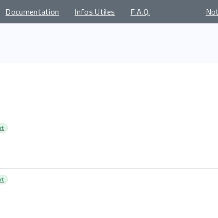
Documentation
Infos Utiles
F.A.Q.
No
rt
rt