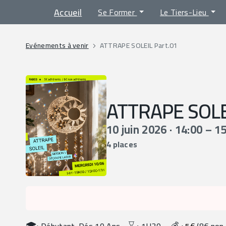
Accueil
Se Former
Le Tiers-Lieu
Evénements à venir
ATTRAPE SOLEIL Part.01
ATTRAPE SOLEI
10 juin 2026 · 14:00 – 1
4 places
🎓
⌛️
💰