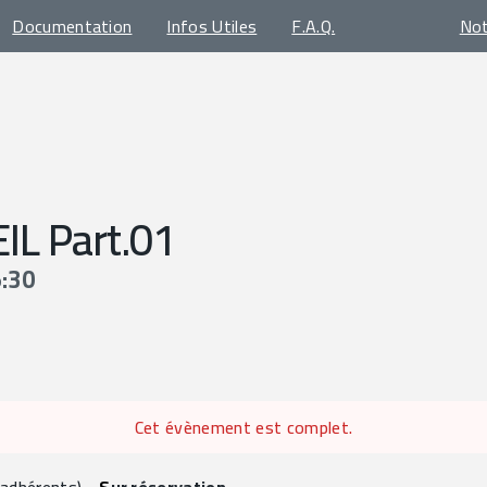
Documentation
Infos Utiles
F.A.Q.
No
L Part.01
5:30
Cet évènement est complet.