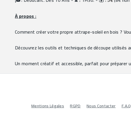
: Débutant. Dés 10 Ans - 
 :
 1H30. - 
 : 5€
 (8€ non
À propos :
Comment créer votre propre attrape-soleil en bois ? Vou
Découvrez les outils et techniques de découpe utilisés a
Un moment créatif et accessible, parfait pour préparer u
Mentions Légales
RGPD
Nous Contacter
F.A.Q