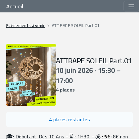
Accueil
Evénements à venir
ATTRAPE SOLEIL Part.01
ATTRAPE SOLEIL Part.01
10 juin 2026 · 15:30 –
17:00
4 places
4 places restantes
🎓
⌛️
💰
: Débutant. Dés 10 Ans - 
 :
 1H30. - 
 : 5€
 (8€ non 