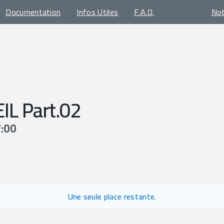
Documentation
Infos Utiles
F.A.Q.
No
L Part.02
7:00
Une seule place restante.