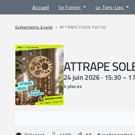
Accueil
Se Former
Le Tiers-Lieu
Evénements à venir
ATTRAPE SOLEIL Part.02
ATTRAPE SOLEI
24 juin 2026 · 15:30 – 1
4 places
🎓
⌛️
💰