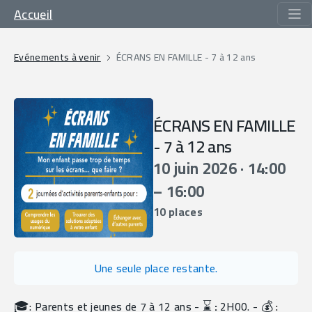
Accueil
Evénements à venir
ÉCRANS EN FAMILLE - 7 à 12 ans
ÉCRANS EN FAMILLE
- 7 à 12 ans
10 juin 2026 · 14:00
– 16:00
10 places
Une seule place restante.
🎓
⌛️
💰
: Parents et jeunes de 7 à 12 ans - 
 :
 2H00. - 
 : 