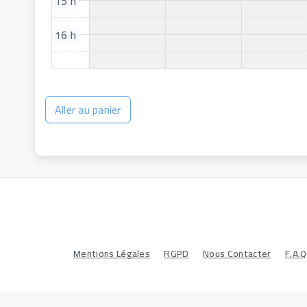
15 h
16 h
Aller au panier
Mentions Légales
RGPD
Nous Contacter
F.A.Q