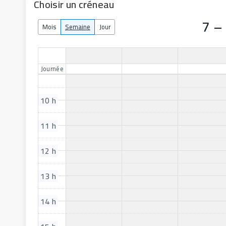
Choisir un créneau
7 –
Mois
Semaine
Jour
Journée
10 h
11 h
12 h
13 h
14 h