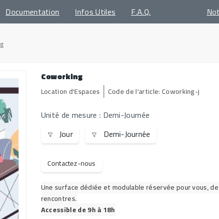
Documentation
Infos Utiles
F.A.Q.
No
g
Coworking
Location d'Espaces
Code de l'article:
Coworking-j
Unité de mesure : Demi-Journée
Unités de mesure
Jour
Demi-Journée
Contactez-nous
Une surface dédiée et modulable réservée pour vous, de su
rencontres.
Accessible de 9h à 18h