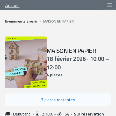
Accueil
Evénements à venir
MAISON EN PAPIER
MAISON EN PAPIER
18 février 2026 · 10:00 –
12:00
4 places
3 places restantes
🎓
⌛️
💰
: Débutant. - 
 :
 2H00. - 
 : 5€
- 
S
ur réservation