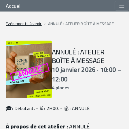
Accueil
Evénements à venir
ANNULÉ : ATELIER BOÎTE À MESSAGE
ANNULÉ : ATELIER
BOÎTE À MESSAGE
10 janvier 2026 · 10:00 –
12:00
4 places
🎓
⌛️
💰
: Débutant. - 
 :
 2H00. - 
 : 
ANNULÉ
À propos de cet atelier :
 ANNULÉ