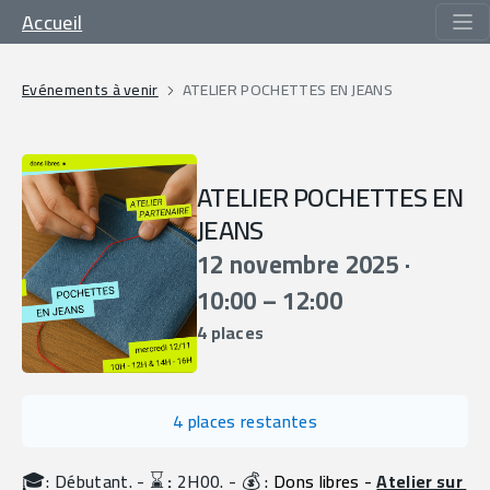
Accueil
Evénements à venir
ATELIER POCHETTES EN JEANS
ATELIER POCHETTES EN
JEANS
12 novembre 2025 ·
10:00 – 12:00
4 places
4 places restantes
🎓
⌛️
💰
: Débutant. - 
 :
 2H00. - 
 : Dons libres - 
Atelier sur 