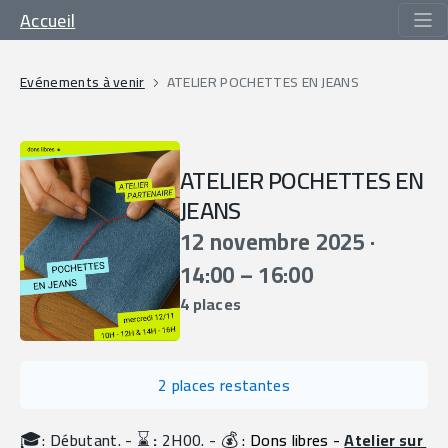
Accueil
Evénements à venir
ATELIER POCHETTES EN JEANS
ATELIER POCHETTES EN
JEANS
12 novembre 2025 ·
14:00 – 16:00
4 places
2 places restantes
🎓
⌛️
💰
: Débutant. - 
 :
 2H00. - 
 : Dons libres - 
Atelier sur 