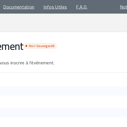
Documentation
Infos Utiles
F.A.Q.
No
nement
Non Sauvegardé
 vous inscrire à l'événement.