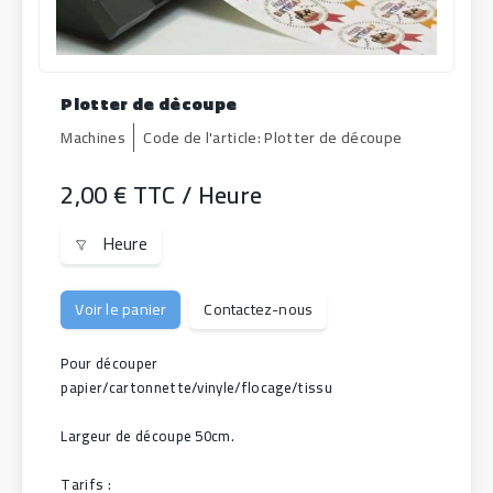
Plotter de découpe
Machines
Code de l'article:
Plotter de découpe
2,00 €
TTC
/ Heure
Prix
Unités de mesure
Heure
Voir le panier
Contactez-nous
Pour découper 
papier/cartonnette/vinyle/flocage/tissu
Largeur de découpe 50cm.
Tarifs :