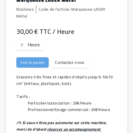
Machines
Code de l'article:
Marqueuse LASER
Métal
30,00 €
TTC
/ Heure
Prix
Unités de mesure
Heure
Voir le panier
Contactez-nous
Gravures très fines et rapides d'objets jusqu'à 10x10 
cm² (métaux, plastiques, bois).
Tarifs :
Particulier/association : 20€/Heure
Professionnel/Usage commercial : 30€/Heure
/!\ Si vous n'êtes pas autonome sur cette machine, 
merci de d'abord 
réserver un accompagnement 