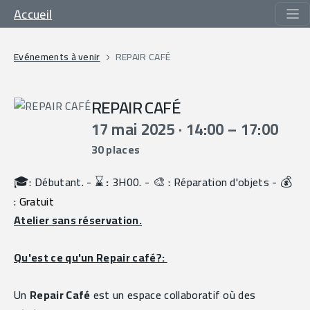
Accueil
Evénements à venir
REPAIR CAFÉ
REPAIR CAFÉ
17 mai 2025 · 14:00 – 17:00
30 places
🎓
⌛️
🎨
💰
: Débutant. - 
 :
 3H00. - 
 : Réparation d'objets - 
: Gratuit
Atelier sans réservation.
Qu'est ce qu'un Repair café?: 
Un 
Repair Café
 est un espace collaboratif où des 